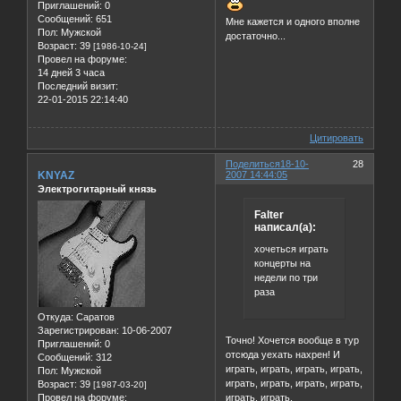
Приглашений:
0
Сообщений:
651
Мне кажется и одного вполне
Пол:
Мужской
достаточно...
Возраст:
39
[1986-10-24]
Провел на форуме:
14 дней 3 часа
Последний визит:
22-01-2015 22:14:40
Цитировать
Поделиться
18-10-
28
KNYAZ
2007 14:44:05
Электрогитарный князь
Falter
написал(а):
хочеться играть
концерты на
недели по три
раза
Откуда:
Саратов
Зарегистрирован
: 10-06-2007
Точно! Хочется вообще в тур
Приглашений:
0
отсюда уехать нахрен! И
Сообщений:
312
играть, играть, играть, играть,
Пол:
Мужской
играть, играть, играть, играть,
Возраст:
39
[1987-03-20]
Провел на форуме:
играть, играть,