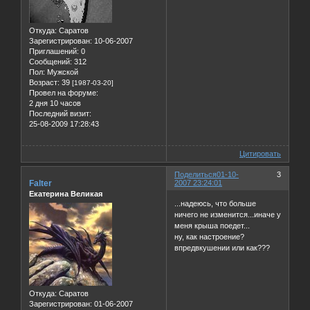
Откуда:
Саратов
Зарегистрирован
: 10-06-2007
Приглашений:
0
Сообщений:
312
Пол:
Мужской
Возраст:
39
[1987-03-20]
Провел на форуме:
2 дня 10 часов
Последний визит:
25-08-2009 17:28:43
Цитировать
Поделиться
01-10-
3
Falter
2007 23:24:01
Екатерина Великая
...надеюсь, что больше
ничего не изменится...иначе у
меня крыша поедет...
ну, как настроение?
впредвкушении или как???
Откуда:
Саратов
Зарегистрирован
: 01-06-2007