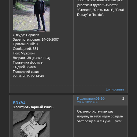
"Восток" состоится концерт с
участием групп "Скипетр",
"Стихия", "Князь тьмы", "Fetal
Decay" и "Inside".
Откуда:
Саратов
Зарегистрирован
: 14-05-2007
Приглашений:
0
Сообщений:
651
Пол:
Мужской
Возраст:
39
[1986-10-24]
Провел на форуме:
14 дней 3 часа
Последний визит:
22-01-2015 22:14:40
Цитировать
Поделиться
01-10-
2
KNYAZ
2007 20:20:06
Электрогитарный князь
Отлично! Хотел как раз
подкинуть тебе идею создать
этот раздел, а ты уже... :yes: