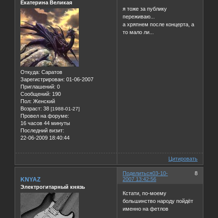
Екатерина Великая
я тоже за публику
переживаю...
а хряпнем после концерта, а
то мало ли...
Откуда:
Саратов
Зарегистрирован
: 01-06-2007
Приглашений:
0
Сообщений:
190
Пол:
Женский
Возраст:
38
[1988-01-27]
Провел на форуме:
16 часов 44 минуты
Последний визит:
22-06-2009 18:40:44
Цитировать
Поделиться
03-10-
8
KNYAZ
2007 13:42:56
Электрогитарный князь
Кстати, по-моему
большинство народу пойдёт
именно на фетлов