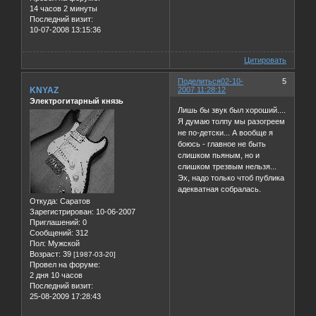
14 часов 2 минуты
Последний визит:
10-07-2008 13:15:36
Цитировать
Поделиться
02-10-
5
KNYAZ
2007 11:28:12
Электрогитарный князь
Лишь бы звук был хороший....
Я думаю толпу мы разогреем
не по-детски... А вообще я
боюсь - главное не быть
слишком пьяным, но и
слишком трезвым нельзя...
Эх, надо только чтоб публика
адекватная собралась.
Откуда:
Саратов
Зарегистрирован
: 10-06-2007
Приглашений:
0
Сообщений:
312
Пол:
Мужской
Возраст:
39
[1987-03-20]
Провел на форуме:
2 дня 10 часов
Последний визит:
25-08-2009 17:28:43