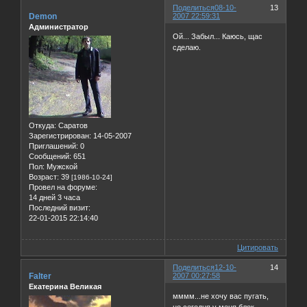
Поделиться
08-10-
13
Demon
2007 22:59:31
Администратор
Ой... Забыл... Каюсь, щас
сделаю.
Откуда:
Саратов
Зарегистрирован
: 14-05-2007
Приглашений:
0
Сообщений:
651
Пол:
Мужской
Возраст:
39
[1986-10-24]
Провел на форуме:
14 дней 3 часа
Последний визит:
22-01-2015 22:14:40
Цитировать
Поделиться
12-10-
14
Falter
2007 00:27:58
Екатерина Великая
мммм...не хочу вас пугать,
но сегодня у меня блок