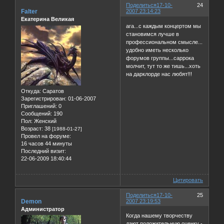
Поделиться
17-10-
24
Falter
2007 23:14:23
Екатерина Великая
ага...с каждым концертом мы
становимся лучше в
профессиональном смысле...
удобно иметь несколько
форумов группы...саррока
молчит, тут то же тишь...хоть
на дарклорде нас любят!!!
Откуда:
Саратов
Зарегистрирован
: 01-06-2007
Приглашений:
0
Сообщений:
190
Пол:
Женский
Возраст:
38
[1988-01-27]
Провел на форуме:
16 часов 44 минуты
Последний визит:
22-06-2009 18:40:44
Цитировать
Поделиться
17-10-
25
Demon
2007 23:19:53
Администратор
Когда нашему творчеству
дают положительную оценку -