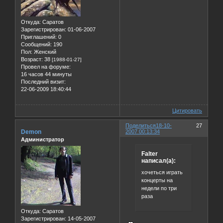
Откуда:
Саратов
Зарегистрирован
: 01-06-2007
Приглашений:
0
Сообщений:
190
Пол:
Женский
Возраст:
38
[1988-01-27]
Провел на форуме:
16 часов 44 минуты
Последний визит:
22-06-2009 18:40:44
Цитировать
Поделиться
18-10-
27
Demon
2007 00:13:34
Администратор
Falter
написал(а):
хочеться играть
концерты на
недели по три
раза
Откуда:
Саратов
Зарегистрирован
: 14-05-2007