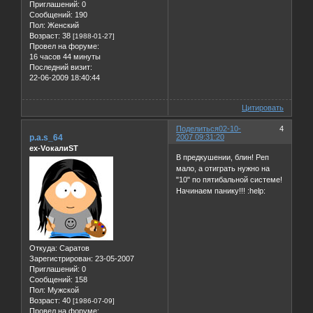
Приглашений:
0
Сообщений:
190
Пол:
Женский
Возраст:
38
[1988-01-27]
Провел на форуме:
16 часов 44 минуты
Последний визит:
22-06-2009 18:40:44
Цитировать
Поделиться
02-10-
4
p.a.s_64
2007 09:31:20
ex-VокалиST
В предкушении, блин! Реп
мало, а отиграть нужно на
"10" по пятибальной системе!
Начинаем панику!!! :help:
Откуда:
Саратов
Зарегистрирован
: 23-05-2007
Приглашений:
0
Сообщений:
158
Пол:
Мужской
Возраст:
40
[1986-07-09]
Провел на форуме: