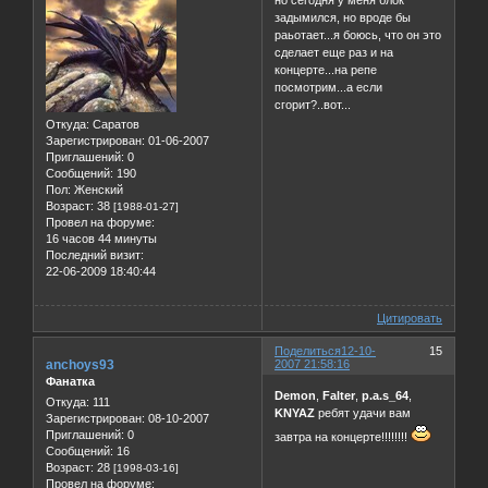
задымился, но вроде бы
раьотает...я боюсь, что он это
сделает еще раз и на
концерте...на репе
посмотрим...а если
сгорит?..вот...
Откуда:
Саратов
Зарегистрирован
: 01-06-2007
Приглашений:
0
Сообщений:
190
Пол:
Женский
Возраст:
38
[1988-01-27]
Провел на форуме:
16 часов 44 минуты
Последний визит:
22-06-2009 18:40:44
Цитировать
Поделиться
12-10-
15
anchoys93
2007 21:58:16
Фанатка
Demon
,
Falter
,
p.a.s_64
,
Откуда:
111
KNYAZ
ребят удачи вам
Зарегистрирован
: 08-10-2007
Приглашений:
0
завтра на концерте!!!!!!!!
Сообщений:
16
Возраст:
28
[1998-03-16]
Провел на форуме: