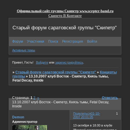
Официальный сайт группы Скипетр
www.scepter-band.ru
Скипетр В Контакте
Старый форум саратовской группы "Скипетр"
Форум
Участники
Поиск
Регистрация
Войти
Активные темы
Привет, Гость!
Войдите
или
зарегистрируйтесь
.
»
Старый форум саратовской группы "Скипетр"
»
Концерты
группы
»
13.10.2007 клуб Восток - Скипетр, Князь тьмы,
Fetal Decay, Inside
Страница:
1
2
»
Ответить
13.10.2007 клуб Восток - Скипетр, Князь тьмы, Fetal Decay,
Inside
Поделиться
01-10-
1
Demon
2007 20:01:05
Администратор
13 октября в 18.00 в клубе