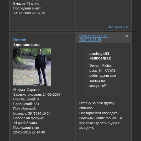
5 часов 48 минут
Последний визит:
13-12-2009 22:24:15
Цитировать
Поделиться
13-10-
16
Demon
2007 13:13:25
Администратор
anchoys93
написал(а):
Demon, Falter,
p.a.s_64, KNYAZ
ребят удачи вам
завтра на
концерте!!!!!!!!
Откуда:
Саратов
Зарегистрирован
: 14-05-2007
Приглашений:
0
Отвечу за всю группу -
Сообщений:
651
спасибо!
Пол:
Мужской
Постараемся оправдать
Возраст:
39
[1986-10-24]
надежды наших фанов... и
Провел на форуме:
14 дней 3 часа
все таки сделать видео с
Последний визит:
концерта...
22-01-2015 22:14:40