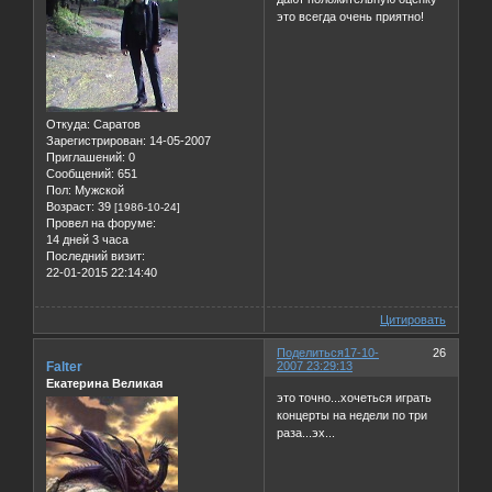
это всегда очень приятно!
Откуда:
Саратов
Зарегистрирован
: 14-05-2007
Приглашений:
0
Сообщений:
651
Пол:
Мужской
Возраст:
39
[1986-10-24]
Провел на форуме:
14 дней 3 часа
Последний визит:
22-01-2015 22:14:40
Цитировать
Поделиться
17-10-
26
Falter
2007 23:29:13
Екатерина Великая
это точно...хочеться играть
концерты на недели по три
раза...эх...