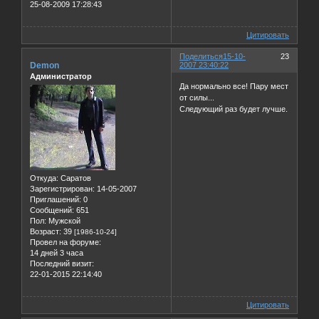
25-08-2009 17:28:43
Цитировать
Поделиться
15-10-
23
Demon
2007 23:40:22
Администратор
Да нормально все! Пару мест
от силы...
Следующий раз будет лучше.
Откуда:
Саратов
Зарегистрирован
: 14-05-2007
Приглашений:
0
Сообщений:
651
Пол:
Мужской
Возраст:
39
[1986-10-24]
Провел на форуме:
14 дней 3 часа
Последний визит:
22-01-2015 22:14:40
Цитировать