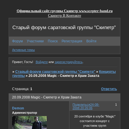
Официальный сайт группы Скипетр
www.scepter-band.ru
Скипетр В Контакте
Старый форум саратовской группы "Скипетр"
Форум
Участники
Поиск
Регистрация
Войти
Активные темы
Привет, Гость!
Войдите
или
зарегистрируйтесь
.
»
Старый форум саратовской группы "Скипетр"
»
Концерты
группы
»
20.09.2008 Magic - Скипетр и Храм Заката
Страница:
1
Ответить
20.09.2008 Magic - Скипетр и Храм Заката
Поделиться
24-08-
1
Demon
2008 20:26:06
Администратор
20 сентября в клубе "Magic"
состоится концерт с
участием групп