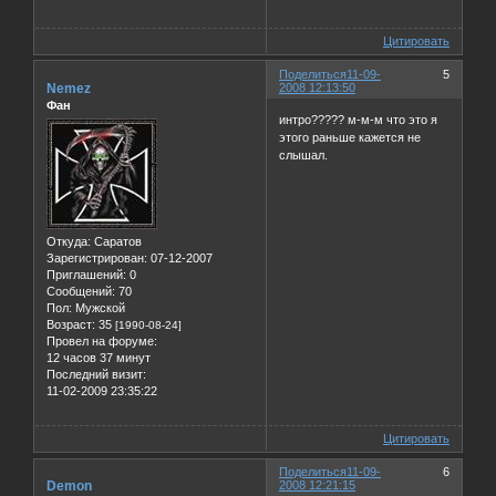
Цитировать
Поделиться
11-09-
5
Nemez
2008 12:13:50
Фан
интро????? м-м-м что это я
этого раньше кажется не
слышал.
Откуда:
Саратов
Зарегистрирован
: 07-12-2007
Приглашений:
0
Сообщений:
70
Пол:
Мужской
Возраст:
35
[1990-08-24]
Провел на форуме:
12 часов 37 минут
Последний визит:
11-02-2009 23:35:22
Цитировать
Поделиться
11-09-
6
Demon
2008 12:21:15