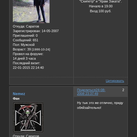
"Скипетр" и "Храм Заката".
Начало в 19.00
Вход 100 руб.
Откуда:
Саратов
Зарегистрирован
: 14-05-2007
Приглашений:
0
Сообщений:
651
Пол:
Мужской
Возраст:
39
[1986-10-24]
Провел на форуме:
14 дней 3 часа
Последний визит:
22-01-2015 22:14:40
Цитировать
Поделиться
24-08-
2
Nemez
2008 23:37:49
Фан
Ну тык это же отлично, приду
обяйзайтельно!
Откуда:
Саратов