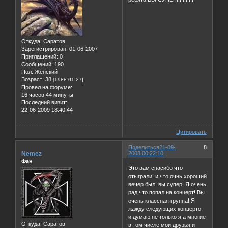
Откуда:
Саратов
Зарегистрирован
: 01-06-2007
Приглашений:
0
Сообщений:
190
Пол:
Женский
Возраст:
38
[1988-01-27]
Провел на форуме:
16 часов 44 минуты
Последний визит:
22-06-2009 18:40:44
Цитировать
Поделиться
21-09-
8
Nemez
2008 00:22:10
Фан
Это вам спасибо что
отыграли! и что очнь хороший
вечер был! вы супер! Я очень
рад что попал на концерт! Вы
очень классная группа! Я
жажду следующих концерто,
и думаю не только я а многие
Откуда:
Саратов
в том числе мои друзья и