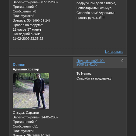
Зарегистрирован
: 07-12-2007
подруги! вы дали стимул,
Приглашений:
0
неповтаримый стимул!
Сообщений:
70
Спасибо вам! Адреналин
Пол:
Мужской
просто рулеззз!!!!!!
Возраст:
35
[1990-08-24]
Провел на форуме:
12 часов 37 минут
Последний визит:
11-02-2009 23:35:22
Цитировать
Поделиться
21-09-
9
Demon
2008 12:41:06
Администратор
To Nemez:
Спасибо за поддержку!
Откуда:
Саратов
Зарегистрирован
: 14-05-2007
Приглашений:
0
Сообщений:
651
Пол:
Мужской
Возраст:
39
[1986-10-24]