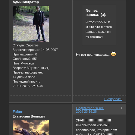
Администратор
Nemez
написал(а):
интро????? м-м-
м что это я этого
раньше кажется
не слышал.
Откуда:
Саратов
Зарегистрирован
: 14-05-2007
Приглашений:
0
Ну вот послушаешь...
Сообщений:
651
Пол:
Мужской
Возраст:
39
[1986-10-24]
Провел на форуме:
14 дней 3 часа
Последний визит:
22-01-2015 22:14:40
Цитировать
Поделиться
20-09-
7
Falter
2008 23:16:28
Екатерина Великая
УРА!!!!!!!!!!!!!!!!!!!!!!!!!!!!!!!!
мы отыграли и живы!!!
спасибо все, кто пришел!!!
ребята ВЫ СУПЕР!!!!!!!!!!!!